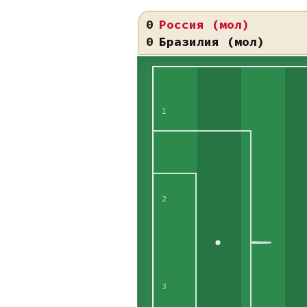
0
Россия (мол)
0
Бразилия (мол)
1
2
3