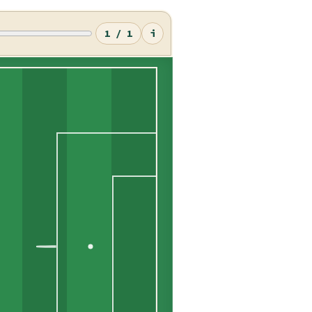
1 / 1
i