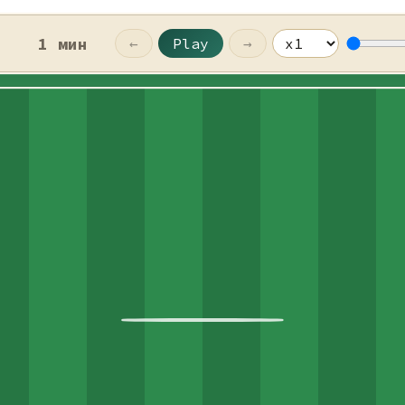
1 мин
←
Play
→